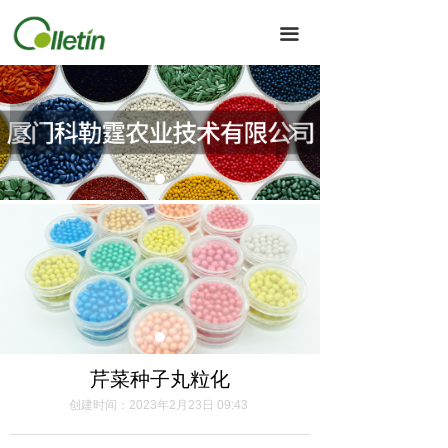
끀
넳
넲
芹菜种子丸粒化
创建时间：
2023年2月23日
09:43